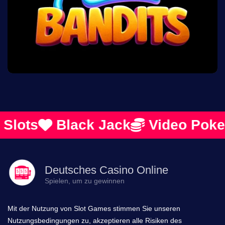
lots
Black Jack
Video Poker
Deutsches Casino Online
Spielen, um zu gewinnen
Mit der Nutzung von Slot Games stimmen Sie unseren
Nutzungsbedingungen zu, akzeptieren alle Risiken des