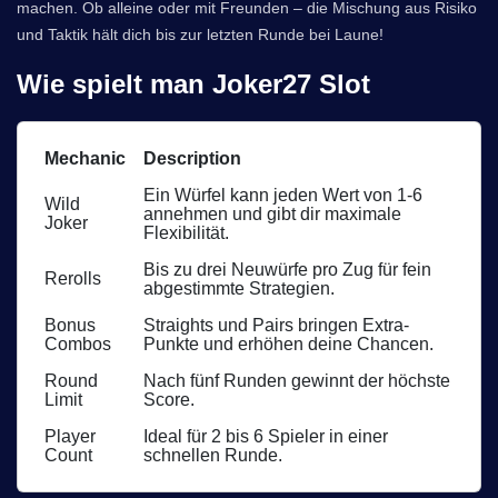
machen. Ob alleine oder mit Freunden – die Mischung aus Risiko
und Taktik hält dich bis zur letzten Runde bei Laune!
Wie spielt man Joker27 Slot
Mechanic
Description
Ein Würfel kann jeden Wert von 1-6
Wild
annehmen und gibt dir maximale
Joker
Flexibilität.
Bis zu drei Neuwürfe pro Zug für fein
Rerolls
abgestimmte Strategien.
Bonus
Straights und Pairs bringen Extra-
Combos
Punkte und erhöhen deine Chancen.
Round
Nach fünf Runden gewinnt der höchste
Limit
Score.
Player
Ideal für 2 bis 6 Spieler in einer
Count
schnellen Runde.