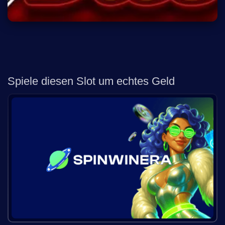
Spiele diesen Slot um echtes Geld