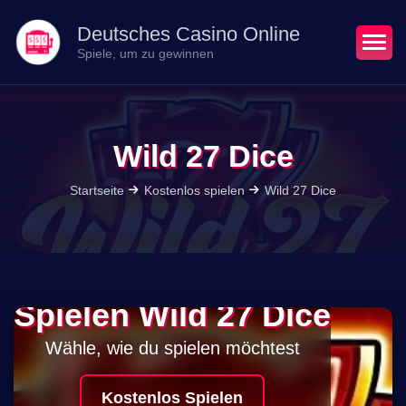
Deutsches Casino Online
Spiele, um zu gewinnen
Wild 27 Dice
Startseite
Kostenlos spielen
Wild 27 Dice
Spielen Wild 27 Dice
Wähle, wie du spielen möchtest
Kostenlos Spielen