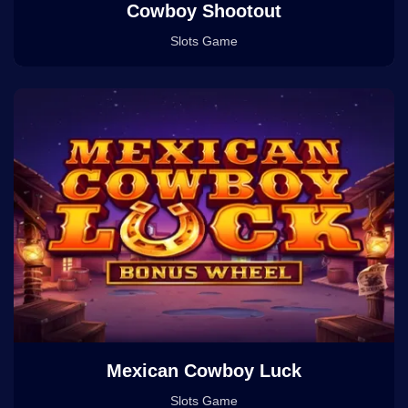
Cowboy Shootout
Slots Game
Mexican Cowboy Luck
Slots Game