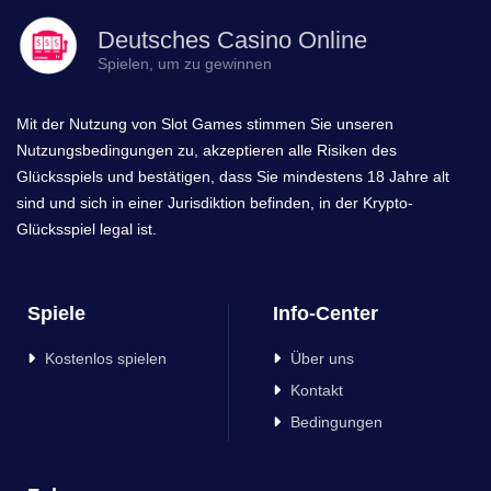
Deutsches Casino Online
Spielen, um zu gewinnen
Mit der Nutzung von Slot Games stimmen Sie unseren
Nutzungsbedingungen zu, akzeptieren alle Risiken des
Glücksspiels und bestätigen, dass Sie mindestens 18 Jahre alt
sind und sich in einer Jurisdiktion befinden, in der Krypto-
Glücksspiel legal ist.
Spiele
Info-Center
Kostenlos spielen
Über uns
Kontakt
Bedingungen