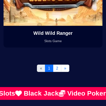
Wild Wild Ranger
Slots Game
«
1
2
»
ts
Black Jack
Video Poker