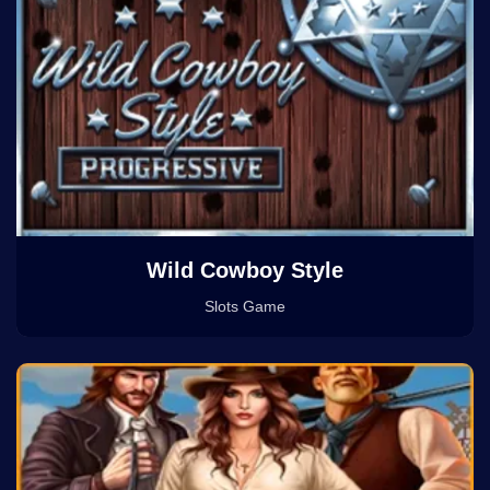
Wild Cowboy Style
Slots Game