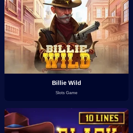
Billie Wild
Slots Game