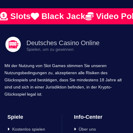
Slots
Black Jack
Video Po
Deutsches Casino Online
Spielen, um zu gewinnen
Mit der Nutzung von Slot Games stimmen Sie unseren
Nutzungsbedingungen zu, akzeptieren alle Risiken des
Glücksspiels und bestätigen, dass Sie mindestens 18 Jahre alt
sind und sich in einer Jurisdiktion befinden, in der Krypto-
Glücksspiel legal ist.
Spiele
Info-Center
Kostenlos spielen
Über uns