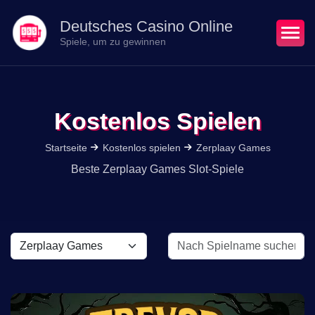
Deutsches Casino Online
Spiele, um zu gewinnen
Kostenlos Spielen
Startseite
Kostenlos spielen
Zerplaay Games
Beste Zerplaay Games Slot-Spiele