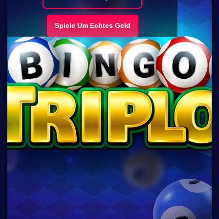
Spiele Um Echtes Geld