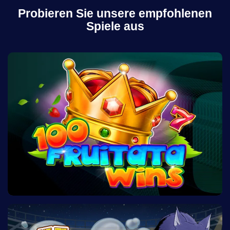
Probieren Sie unsere empfohlenen
Spiele aus