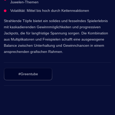
Juwelen-Themen
Volatilität: Mittel bis hoch durch Kettenreaktionen
Strahlende Töpfe bietet ein solides und fesselndes Spielerlebnis
mit kaskadierenden Gewinnmöglichkeiten und progressiven
Jackpots, die für langfristige Spannung sorgen. Die Kombination
aus Multiplikatoren und Freispielen schafft eine ausgewogene
Balance zwischen Unterhaltung und Gewinnchancen in einem
ansprechenden grafischen Rahmen.
#Greentube