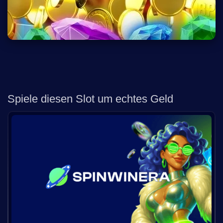
Spiele diesen Slot um echtes Geld