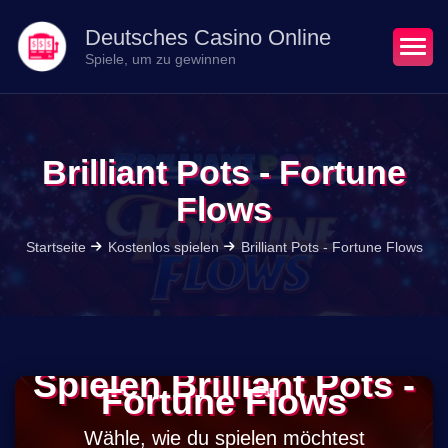
Deutsches Casino Online
Spiele, um zu gewinnen
Brilliant Pots - Fortune
Flows
Startseite
Kostenlos spielen
Brilliant Pots - Fortune Flows
Spielen Brilliant Pots -
Fortune Flows
Wähle, wie du spielen möchtest