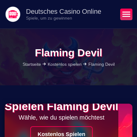
Deutsches Casino Online
Spiele, um zu gewinnen
Flaming Devil
Startseite
Kostenlos spielen
Flaming Devil
Spielen Flaming Devil
Wähle, wie du spielen möchtest
Kostenlos Spielen