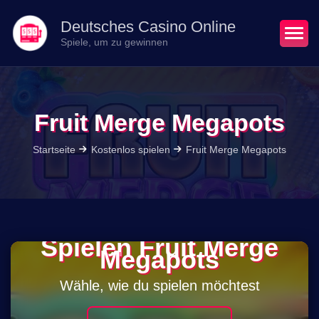
Deutsches Casino Online
Spiele, um zu gewinnen
Fruit Merge Megapots
Startseite
Kostenlos spielen
Fruit Merge Megapots
Spielen Fruit Merge
Megapots
Wähle, wie du spielen möchtest