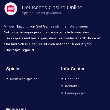
Deutsches Casino Online
Spielen, um zu gewinnen
Mit der Nutzung von Slot Games stimmen Sie unseren
Nutzungsbedingungen zu, akzeptieren alle Risiken des
Glücksspiels und bestätigen, dass Sie mindestens 18 Jahre alt
sind und sich in einer Jurisdiktion befinden, in der Krypto-
Glücksspiel legal ist.
Spiele
Info-Center
Kostenlos spielen
Über uns
Kontakt
Bedingungen
Folge uns