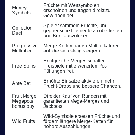
Früchte mit Wertsymbolen
Money
erscheinen und tragen direkt zu
Symbols
Gewinnen bei.
Spieler sammeln Früchte, um
Collector
gegnerische Elemente zu übertreffen
Duel
und Boni auszulösen.
Progressive
Merge-Ketten bauen Multiplikatoren
Multiplier
auf, die sich stetig steigern.
Erfolgreiche Merges schalten
Free Spins
Freispiele mit erweiterten Pot-
Füllungen frei.
Erhöhte Einsätze aktivieren mehr
Ante Bet
Frucht-Drops und bessere Chancen.
Fruit Merge
Direkter Kauf von Runden mit
Megapots
garantierten Mega-Merges und
bonus buy
Jackpots.
Wild-Symbole ersetzen Früchte und
Wild Fruits
fördern längere Merge-Ketten für
höhere Auszahlungen.