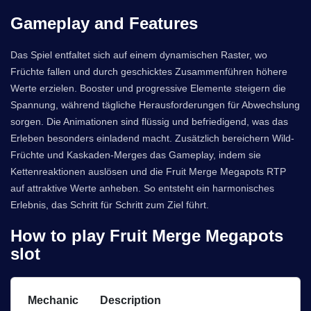
Gameplay and Features
Das Spiel entfaltet sich auf einem dynamischen Raster, wo
Früchte fallen und durch geschicktes Zusammenführen höhere
Werte erzielen. Booster und progressive Elemente steigern die
Spannung, während tägliche Herausforderungen für Abwechslung
sorgen. Die Animationen sind flüssig und befriedigend, was das
Erleben besonders einladend macht. Zusätzlich bereichern Wild-
Früchte und Kaskaden-Merges das Gameplay, indem sie
Kettenreaktionen auslösen und die Fruit Merge Megapots RTP
auf attraktive Werte anheben. So entsteht ein harmonisches
Erlebnis, das Schritt für Schritt zum Ziel führt.
How to play Fruit Merge Megapots
slot
Mechanic
Description