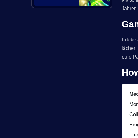
Jahren.
Gam
Erlebe 
lächerl
pure Pa
How
Mec
Mon
Col
Prog
Fre