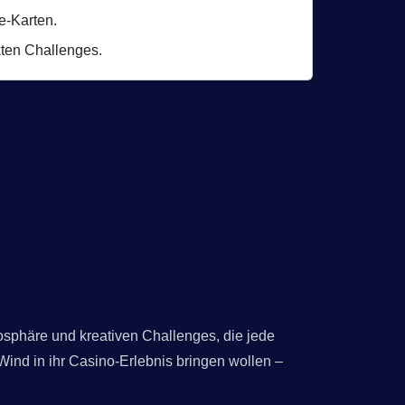
e-Karten.
kten Challenges.
osphäre und kreativen Challenges, die jede
 Wind in ihr Casino-Erlebnis bringen wollen –