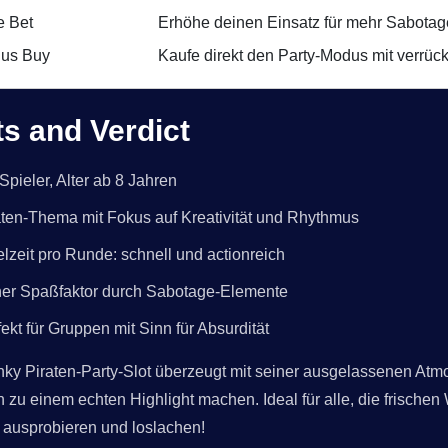
e Bet
Erhöhe deinen Einsatz für mehr Sabotag
us Buy
Kaufe direkt den Party-Modus mit verrüc
ts and Verdict
Spieler, Alter ab 8 Jahren
aten-Thema mit Fokus auf Kreativität und Rhythmus
lzeit pro Runde: schnell und actionreich
er Spaßfaktor durch Sabotage-Elemente
ekt für Gruppen mit Sinn für Absurdität
ky Piraten-Party-Slot überzeugt mit seiner ausgelassenen Atm
 zu einem echten Highlight machen. Ideal für alle, die frischen
 ausprobieren und loslachen!