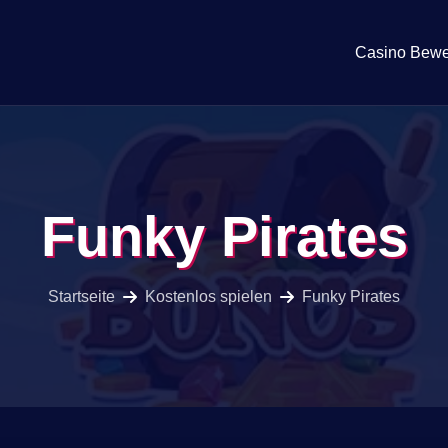
Casino Bewe
Funky Pirates
Startseite
Kostenlos spielen
Funky Pirates