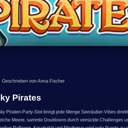
Geschrieben von Anna Fischer
ky Pirates
ky Piraten-Party-Slot bringt jede Menge Seeräuber-Vibes direkt
eiche Meere, sammle Doubloons durch verrückte Challenges un
nellen Reflexen, Kreativität und Rhythmus wird jede Runde zu 