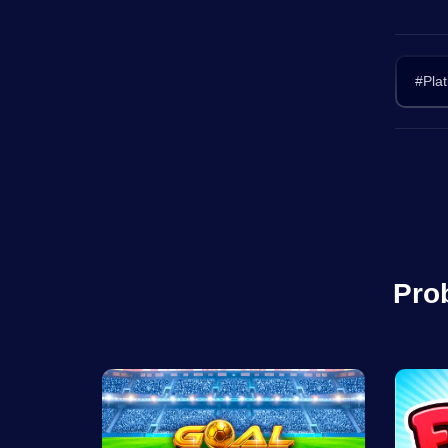
#Pla
Pro