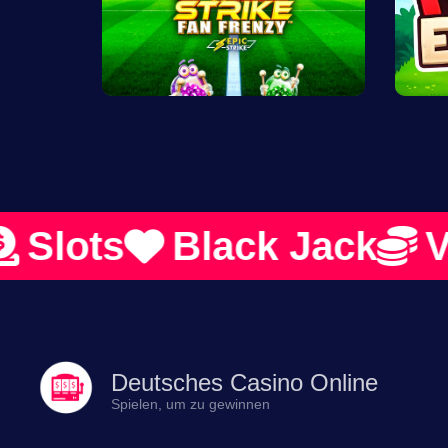
ots
Black Jack
Vide
Deutsches Casino Online
Spielen, um zu gewinnen