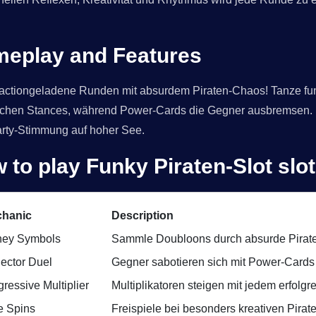
eplay and Features
actiongeladene Runden mit absurdem Piraten-Chaos! Tanze funky
ichen Stances, während Power-Cards die Gegner ausbremsen. D
rty-Stimmung auf hoher See.
 to play Funky Piraten-Slot slot
hanic
Description
ey Symbols
Sammle Doubloons durch absurde Pirate
lector Duel
Gegner sabotieren sich mit Power-Cards f
ressive Multiplier
Multiplikatoren steigen mit jedem erfol
e Spins
Freispiele bei besonders kreativen Pirat