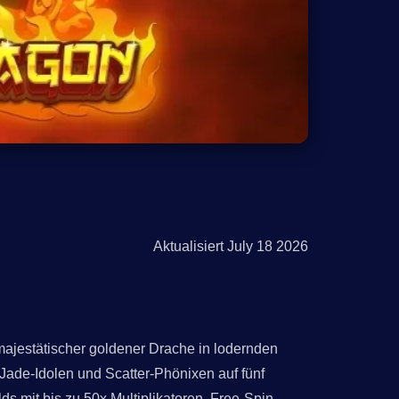
Aktualisiert
July 18 2026
 majestätischer goldener Drache in lodernden
ade-Idolen und Scatter-Phönixen auf fünf
s mit bis zu 50x Multiplikatoren, Free-Spin-