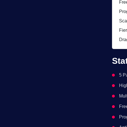
Fre
Pro
Sca
Fie
Dra
Sta
5 P
Hig
Mul
Fre
Pro