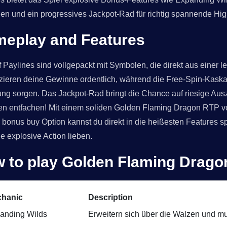
n und ein progressives Jackpot-Rad für richtig spannende High-V
eplay and Features
f Paylines sind vollgepackt mit Symbolen, die direkt aus eine
izieren deine Gewinne ordentlich, während die Free-Spin-Kaska
g sorgen. Das Jackpot-Rad bringt die Chance auf riesige Aus
n entfachen! Mit einem soliden Golden Flaming Dragon RTP vo
bonus buy Option kannst du direkt in die heißesten Features sp
die explosive Action lieben.
 to play Golden Flaming Dragon
hanic
Description
anding Wilds
Erweitern sich über die Walzen und mu