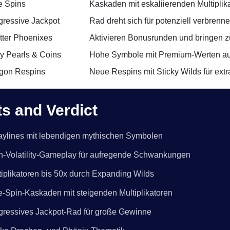
e Spins
Kaskaden mit eskaliierenden Multiplika
gressive Jackpot
Rad dreht sich für potenziell verbren
tter Phoenixes
Aktivieren Bonusrunden und bringen 
ry Pearls & Coins
Hohe Symbole mit Premium-Werten auf
gon Respins
Neue Respins mit Sticky Wilds für ex
ts and Verdict
aylines mit lebendigen mythischen Symbolen
h-Volatility-Gameplay für aufregende Schwankungen
tiplikatoren bis 50x durch Expanding Wilds
e-Spin-Kaskaden mit steigenden Multiplikatoren
gressives Jackpot-Rad für große Gewinne