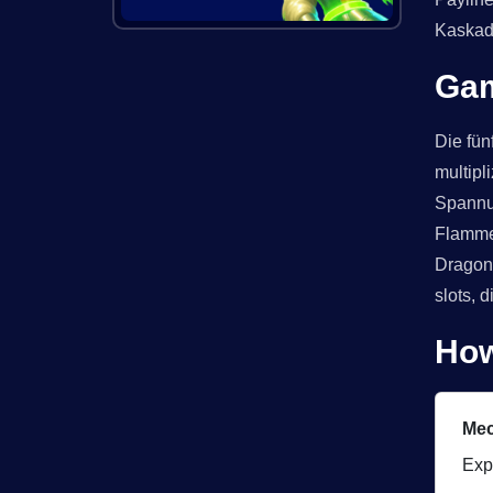
Kaskade
Gam
Die fün
multipl
Spannun
Flamme
Dragon 
slots, 
How
Mec
Exp