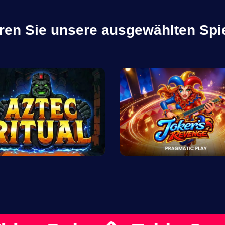
ren Sie unsere ausgewählten Spi