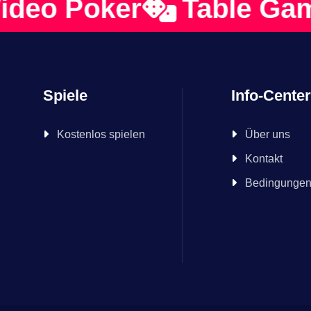
o Poker
Table Games
Spiele
Info-Cente
Kostenlos spielen
Über uns
Kontakt
Bedingunge