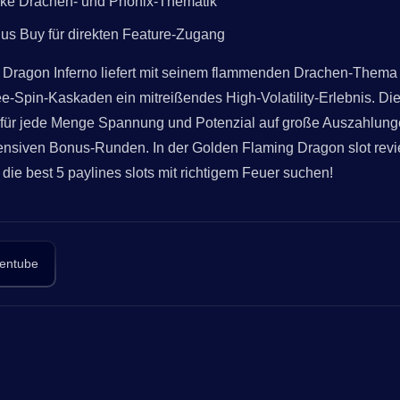
ike Drachen- und Phönix-Thematik
us Buy für direkten Feature-Zugang
Dragon Inferno liefert mit seinem flammenden Drachen-Thema
e-Spin-Kaskaden ein mitreißendes High-Volatility-Erlebnis. Di
für jede Menge Spannung und Potenzial auf große Auszahlunge
ensiven Bonus-Runden. In der Golden Flaming Dragon slot review 
e, die best 5 paylines slots mit richtigem Feuer suchen!
entube