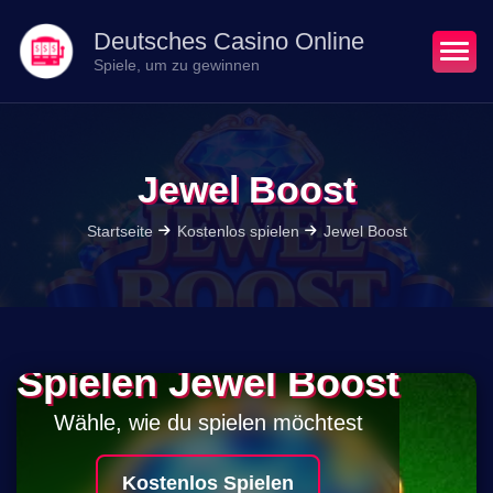
Deutsches Casino Online
Spiele, um zu gewinnen
Jewel Boost
Startseite
Kostenlos spielen
Jewel Boost
Spielen Jewel Boost
Wähle, wie du spielen möchtest
Kostenlos Spielen