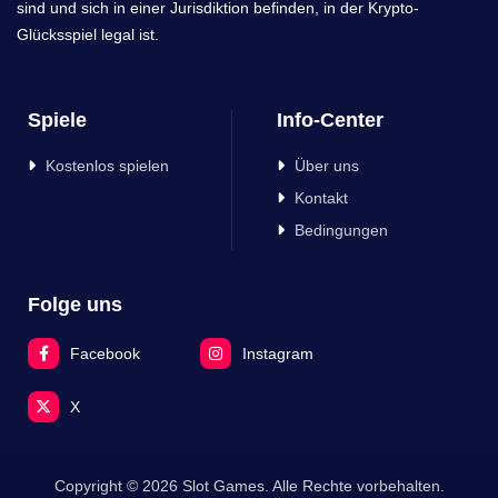
sind und sich in einer Jurisdiktion befinden, in der Krypto-
Glücksspiel legal ist.
Spiele
Info-Center
Kostenlos spielen
Über uns
Kontakt
Bedingungen
Folge uns
Facebook
Instagram
X
Copyright © 2026 Slot Games. Alle Rechte vorbehalten.