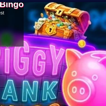
 Bingo
st