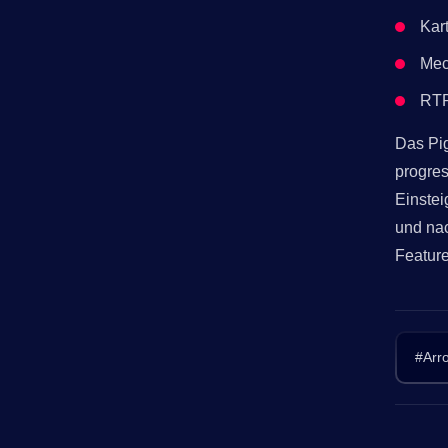
Kar
Mec
RTP
Das Pig
progres
Einstei
und nac
Feature
#Arr