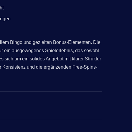
ht
ungen
nellem Bingo und gezielten Bonus-Elementen. Die
für ein ausgewogenes Spielerlebnis, das sowohl
es sich um ein solides Angebot mit klarer Struktur
he Konsistenz und die ergänzenden Free-Spins-