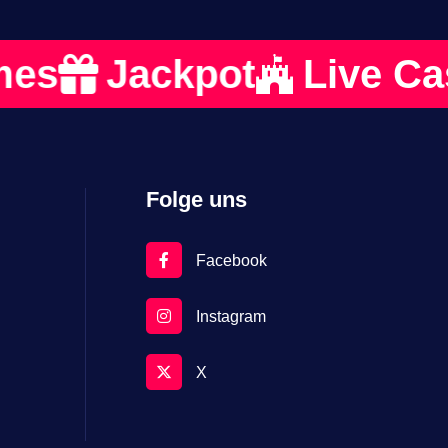
Jackpot
Live Casino
r
Folge uns
Facebook
Instagram
n
X