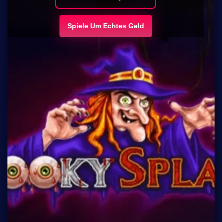
Spiele Um Echtes Geld