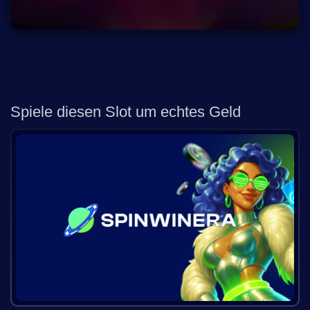
Spiele diesen Slot um echtes Geld