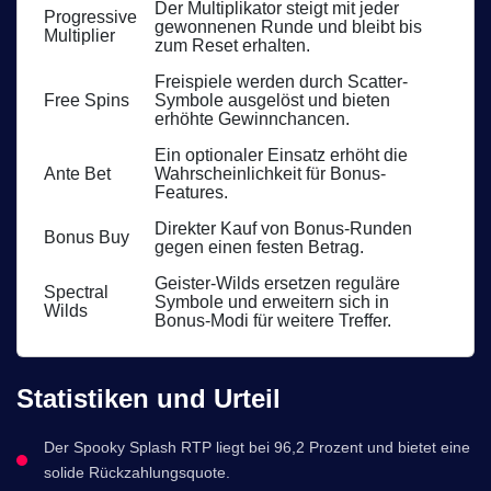
Der Multiplikator steigt mit jeder
Progressive
gewonnenen Runde und bleibt bis
Multiplier
zum Reset erhalten.
Freispiele werden durch Scatter-
Free Spins
Symbole ausgelöst und bieten
erhöhte Gewinnchancen.
Ein optionaler Einsatz erhöht die
Ante Bet
Wahrscheinlichkeit für Bonus-
Features.
Direkter Kauf von Bonus-Runden
Bonus Buy
gegen einen festen Betrag.
Geister-Wilds ersetzen reguläre
Spectral
Symbole und erweitern sich in
Wilds
Bonus-Modi für weitere Treffer.
Statistiken und Urteil
Der Spooky Splash RTP liegt bei 96,2 Prozent und bietet eine
solide Rückzahlungsquote.