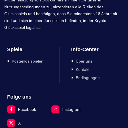
Mit der Nutzung von Slot Games stimmen Sie unseren
Nutzungsbedingungen zu, akzeptieren alle Risiken des
Glücksspiels und bestätigen, dass Sie mindestens 18 Jahre alt
sind und sich in einer Jurisdiktion befinden, in der Krypto-
Glücksspiel legal ist.
Spiele
Info-Center
Kostenlos spielen
Über uns
Kontakt
Bedingungen
Folge uns
Facebook
Instagram
X