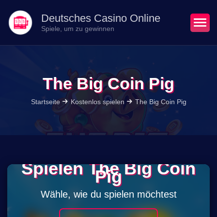
Deutsches Casino Online
Spiele, um zu gewinnen
The Big Coin Pig
Startseite
Kostenlos spielen
The Big Coin Pig
Spielen The Big Coin
Pig
Wähle, wie du spielen möchtest