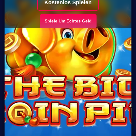
Kostenlos Spielen
Spiele Um Echtes Geld