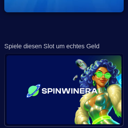
Spiele diesen Slot um echtes Geld