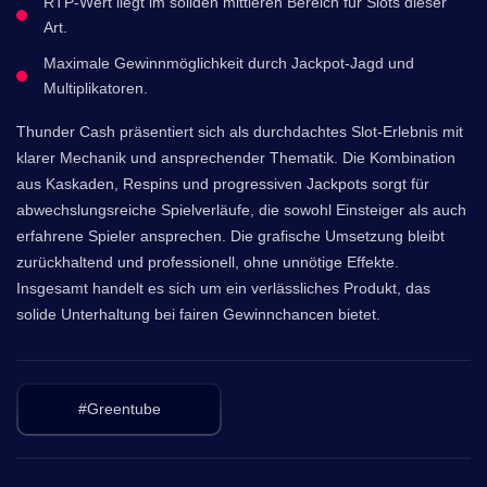
RTP-Wert liegt im soliden mittleren Bereich für Slots dieser
Art.
Maximale Gewinnmöglichkeit durch Jackpot-Jagd und
Multiplikatoren.
Thunder Cash präsentiert sich als durchdachtes Slot-Erlebnis mit
klarer Mechanik und ansprechender Thematik. Die Kombination
aus Kaskaden, Respins und progressiven Jackpots sorgt für
abwechslungsreiche Spielverläufe, die sowohl Einsteiger als auch
erfahrene Spieler ansprechen. Die grafische Umsetzung bleibt
zurückhaltend und professionell, ohne unnötige Effekte.
Insgesamt handelt es sich um ein verlässliches Produkt, das
solide Unterhaltung bei fairen Gewinnchancen bietet.
#Greentube