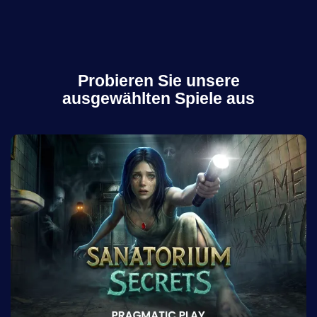
Probieren Sie unsere
ausgewählten Spiele aus