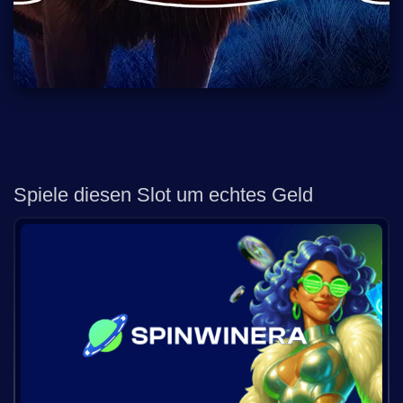
Spiele diesen Slot um echtes Geld