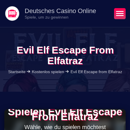
Deutsches Casino Online
Spiele, um zu gewinnen
Evil Elf Escape From
Elfatraz
Startseite
Kostenlos spielen
Evil Elf Escape from Elfatraz
Spielen Evil Elf Escape
From Elfatraz
Wähle, wie du spielen möchtest