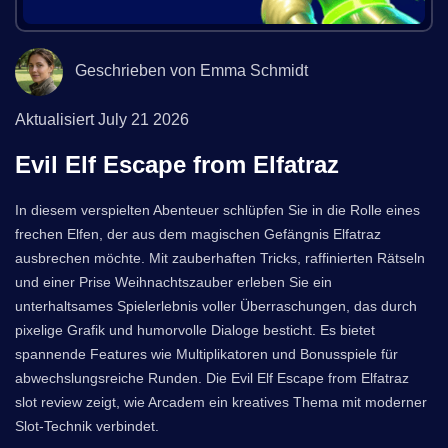
Geschrieben von Emma Schmidt
Aktualisiert
July 21 2026
Evil Elf Escape from Elfatraz
In diesem verspielten Abenteuer schlüpfen Sie in die Rolle eines
frechen Elfen, der aus dem magischen Gefängnis Elfatraz
ausbrechen möchte. Mit zauberhaften Tricks, raffinierten Rätseln
und einer Prise Weihnachtszauber erleben Sie ein
unterhaltsames Spielerlebnis voller Überraschungen, das durch
pixelige Grafik und humorvolle Dialoge besticht. Es bietet
spannende Features wie Multiplikatoren und Bonusspiele für
abwechslungsreiche Runden. Die Evil Elf Escape from Elfatraz
slot review zeigt, wie Arcadem ein kreatives Thema mit moderner
Slot-Technik verbindet.