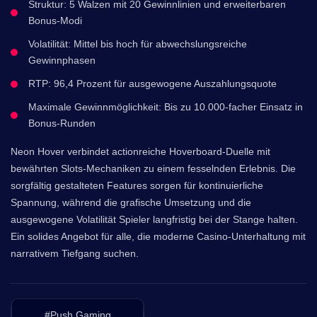
Struktur: 5 Walzen mit 20 Gewinnlinien und erweiterbaren
Bonus-Modi
Volatilität: Mittel bis hoch für abwechslungsreiche
Gewinnphasen
RTP: 96,4 Prozent für ausgewogene Auszahlungsquote
Maximale Gewinnmöglichkeit: Bis zu 10.000-facher Einsatz in
Bonus-Runden
Neon Hover verbindet actionreiche Hoverboard-Duelle mit
bewährten Slots-Mechaniken zu einem fesselnden Erlebnis. Die
sorgfältig gestalteten Features sorgen für kontinuierliche
Spannung, während die grafische Umsetzung und die
ausgewogene Volatilität Spieler langfristig bei der Stange halten.
Ein solides Angebot für alle, die moderne Casino-Unterhaltung mit
narrativem Tiefgang suchen.
#Push Gaming