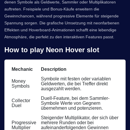
denen Symbole als Geldwerte, Sammler oder Multiplikatoren
auftreten. Freispiele und Bonus-Käufe erweitern die
Gewinnchancen, während progressive Elemente für steigende
Spannung sorgen. Die grafische Umsetzung mit neonfarbenen
Effekten und Hoverboard-Animationen schafft eine lebendige
Atmosphäre, die perfekt zu den interaktiven Features passt.
How to play Neon Hover slot
Mechanic
Description
Symbole mit festen oder variablen
Money
Geldwerten, die bei Treffer direkt
Symbols
ausgezahlt werden.
Duell-Feature, bei dem Sammler-
Collector
Symbole Werte von Gegnern
Duel
übernehmen und potenzieren.
Steigender Multiplikator, der sich über
Progressive
mehrere Runden oder bei
Multiplier
aufeinanderfolgenden Gewinnen